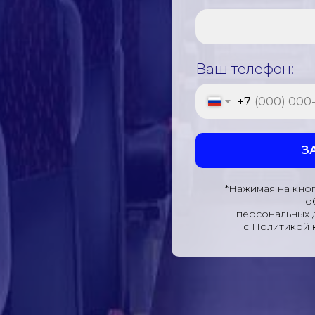
Ваш телефон:
+7
З
*Нажимая на кноп
о
персональных 
с Политикой