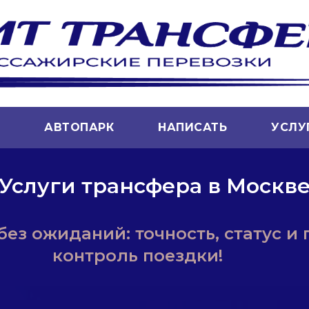
Т
АВТОПАРК
НАПИСАТЬ
УСЛУ
Услуги трансфера в Москв
ез ожиданий: точность, статус и
контроль поездки!