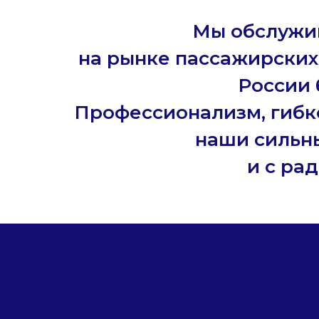
Мы обслужи
на рынке пассажирских
России 
Профессионализм, гибко
наши сильн
и с ра